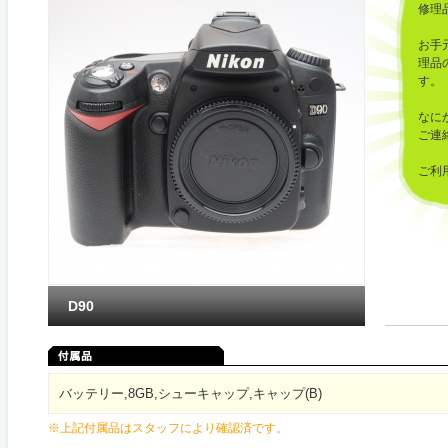
修理
お手
理品
す。
なに
ご連
ご利
した
D90
バッテリー,8GB,シューキャップ,キャップ(B)
※上記付属品はスタッフにより確認済です。