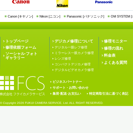
Canon [キヤノン]
Nikon [ニコン]
Panasonic [パナソニック]
OM SYSTEM
トップページ
デジカメ修理について
修理モニター
修理依頼フォーム
デジタル一眼レフ修理
修理の流れ
ミラーレス一眼カメラ修理
ソーシャル·フォト
料金表
ギャラリー
レンズ修理
よくある質問
コンパクトデジカメ修理
デジタルビデオカメラ修理
ビジネスパートナー
サポート・お問い合わせ
集荷·配送·お支払い
特定商取引法に基づく表記
© Copyright
2026 FUKUI CAMERA SERVICE, Ltd. ALL RIGHT RESERVED.