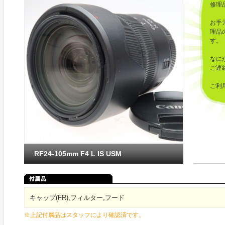
修理
お手
理品
す。
なに
ご連
ご利
した
RF24-105mm F4 L IS USM
キャップ(FR),フィルター,フード
※上記付属品はスタッフにより確認済です。