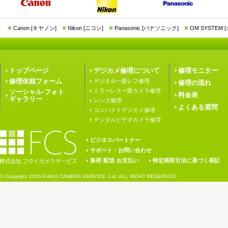
Canon [キヤノン]
Nikon [ニコン]
Panasonic [パナソニック]
OM SYSTEM
トップページ
デジカメ修理について
修理モニター
修理依頼フォーム
デジタル一眼レフ修理
修理の流れ
ミラーレス一眼カメラ修理
ソーシャル·フォト
料金表
ギャラリー
レンズ修理
よくある質問
コンパクトデジカメ修理
デジタルビデオカメラ修理
ビジネスパートナー
サポート・お問い合わせ
集荷·配送·お支払い
特定商取引法に基づく表記
© Copyright
2026 FUKUI CAMERA SERVICE, Ltd. ALL RIGHT RESERVED.