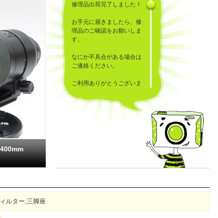
修理品出荷完了しました！
お手元に届きましたら、修
理品のご確認をお願いしま
す。
なにか不具合がある場合は
ご連絡ください。
ご利用ありがとうございま
した！
-400mm
),フィルター,三脚座