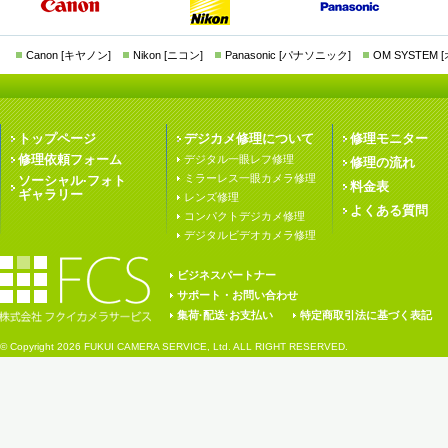
Canon [キヤノン]
Nikon [ニコン]
Panasonic [パナソニック]
OM SYSTEM
トップページ
デジカメ修理について
修理モニター
修理依頼フォーム
デジタル一眼レフ修理
修理の流れ
ミラーレス一眼カメラ修理
ソーシャル·フォト
料金表
ギャラリー
レンズ修理
よくある質問
コンパクトデジカメ修理
デジタルビデオカメラ修理
ビジネスパートナー
サポート・お問い合わせ
集荷·配送·お支払い
特定商取引法に基づく表記
© Copyright
2026 FUKUI CAMERA SERVICE, Ltd. ALL RIGHT RESERVED.