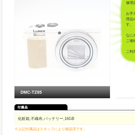
修理
お手
理品
す。
なに
ご連
ご利
した
DMC-TZ85
化粧箱,不織布,バッテリー,16GB
※上記付属品はスタッフにより確認済です。